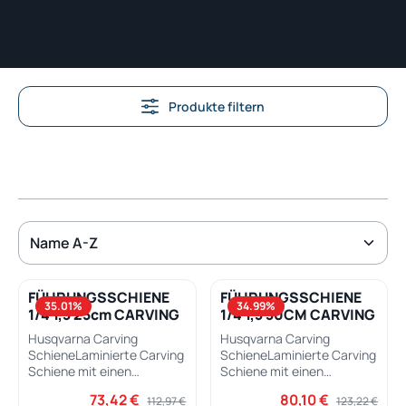
Produkte filtern
FÜHRUNGSSCHIENE
FÜHRUNGSSCHIENE
35.01
%
34.99
%
1/4 1,3 25cm CARVING
1/4 1,3 30CM CARVING
Husqvarna Carving
Husqvarna Carving
SchieneLaminierte Carving
SchieneLaminierte Carving
Schiene mit einen
Schiene mit einen
kleineren Ulmenradius und
kleineren Ulmenradius und
73,42 €
80,10 €
Verkaufspreis:
Regulärer Preis:
Verkaufspreis:
Regulärer Prei
112,97 €
123,22 €
geeignet für
geeignet für