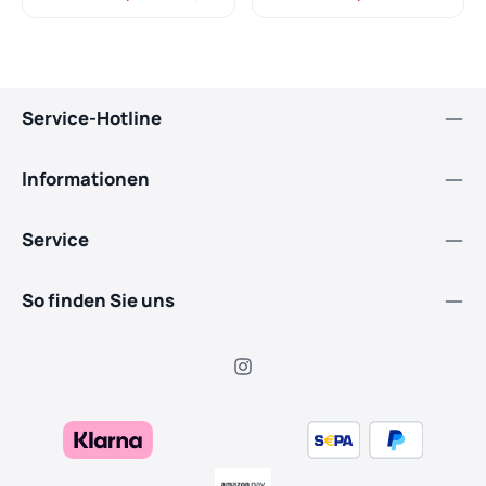
Präzisionsarbeiten.Aufnah
Präzisionsarbeiten.Aufnah
me :
me :
A095/K095Schnittlänge :
A095/K095Schnittlänge :
10"/ 25cmTeilung :
12"/ 30cmTeilung :
1/4"Treibgliedernut:
1/4"Treibgliedernut:
1,3mmTreibglieder : 60
1,3mmTreibglieder : 68
Service-Hotline
Informationen
Service
So finden Sie uns