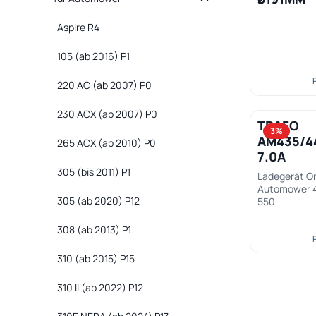
Aspire R4
105 (ab 2016) P1
220 AC (ab 2007) P0
230 ACX (ab 2007) P0
TRAFO
Produk
3
%
AM435/4
265 ACX (ab 2010) P0
7.0A
305 (bis 2011) P1
Ladegerät Or
Automower 
305 (ab 2020) P12
550
308 (ab 2013) P1
310 (ab 2015) P15
310 II (ab 2022) P12