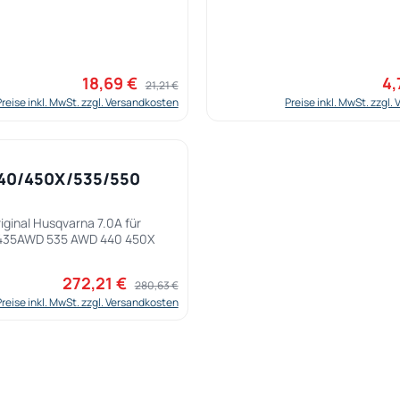
18,69 €
4,
Verkaufspreis:
Regulärer Preis:
Ver
21,21 €
Preise inkl. MwSt. zzgl. Versandkosten
Preise inkl. MwSt. zzgl
t Anzahl: Gib den gewünschten Wert ein
40/450X/535/550
iginal Husqvarna 7.0A für
435AWD 535 AWD 440 450X
272,21 €
Verkaufspreis:
Regulärer Preis:
280,63 €
Preise inkl. MwSt. zzgl. Versandkosten