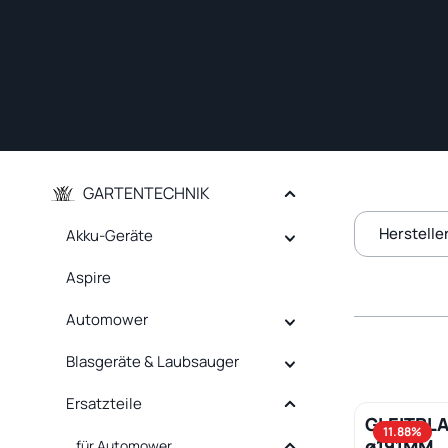
GARTENTECHNIK
Herstelle
Akku-Geräte
Aspire
Automower
Blasgeräte & Laubsauger
Ersatzteile
GLEITPL
Produk
11.88
%
ø191MM
für Automower