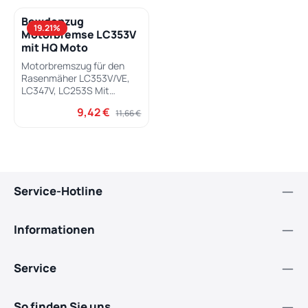
Bowdenzug
19.21
%
Motorbremse LC353V
mit HQ Moto
Motorbremszug für den
Rasenmäher LC353V/VE,
LC347V, LC253S Mit
Husqvarna Motor LC
9,42 €
Verkaufspreis:
Regulärer Preis:
11,66 €
Service-Hotline
Informationen
Service
So finden Sie uns