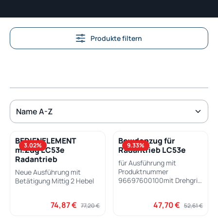
Produkte filtern
BEDIENELEMENT
Bowdenzug für
3.02
%
9.33
%
m.Zug LC53e
Radantrieb LC53e
Radantrieb
für Ausführung mit
Produktnummer
Neue Ausführung mit
96697600100mit Drehgriff
Betätigung Mittig 2 Hebel
Variator rechts.
74,87 €
47,70 €
Verkaufspreis:
Regulärer Preis:
Verkaufspreis:
Regulärer Pre
77,20 €
52,61 €