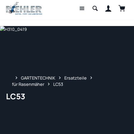
Waren
Zum Hauptinhalt springen
GARTENTECHNIK
Ersatzteile
für Rasenmäher
LC53
LC53