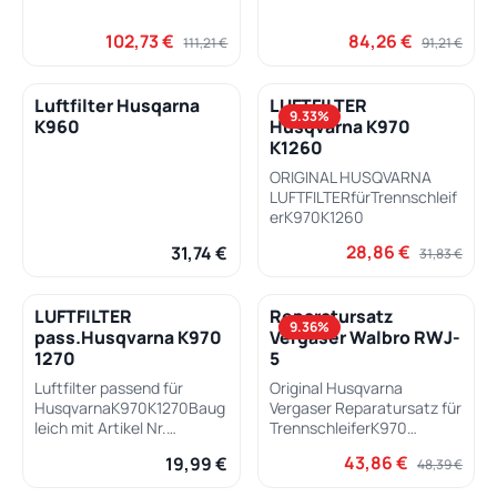
102,73 €
84,26 €
Verkaufspreis:
Regulärer Preis:
Verkaufspreis:
Regulärer Pr
111,21 €
91,21 €
Luftfilter Husqarna
LUFTFILTER
9.33
%
K960
Husqvarna K970
K1260
ORIGINAL HUSQVARNA
LUFTFILTERfürTrennschleif
erK970K1260
28,86 €
31,74 €
Verkaufspreis:
Regulärer Pre
Regulärer Preis:
31,83 €
LUFTFILTER
Reparatursatz
9.36
%
pass.Husqvarna K970
Vergaser Walbro RWJ-
1270
5
Luftfilter passend für
Original Husqvarna
HusqvarnaK970K1270Baug
Vergaser Reparatursatz für
leich mit Artikel Nr.
TrennschleiferK970
5102441-01 5102441-03
K960für den Walbro
43,86 €
19,99 €
Verkaufspreis:
Regulärer Pre
Regulärer Preis:
48,39 €
Vergaser RWJ-7 RWJ-5