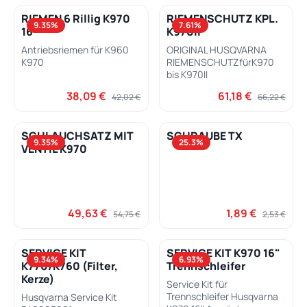
RIEMEN 6 Rillig K970
RIEMENSCHUTZ KPL.
9.35
%
7.61
%
16"
K970II
Antriebsriemen für K960
ORIGINAL HUSQVARNA
K970
RIEMENSCHUTZfürK970
bis K970II
38,09 €
61,18 €
Verkaufspreis:
Regulärer Preis:
Verkaufspreis:
Regulärer Pre
42,02 €
66,22 €
SCHLAUCHSATZ MIT
SCHRAUBE TX
9.35
%
25.3
%
VENTIL K970
49,63 €
1,89 €
Verkaufspreis:
Regulärer Preis:
Verkaufspreis:
Regulärer Pr
54,75 €
2,53 €
SERVICE KIT
SERVICE KIT K970 16"
9.34
%
6.93
%
K770/K760 (Filter,
Trennschleifer
Kerze)
Service Kit für
Trennschleifer Husqvarna
Husqvarna Service Kit