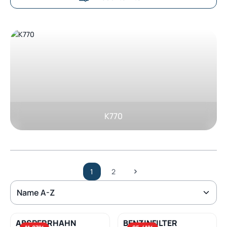
Kategoriegalerie überspringen
K770
1
2
Seite
Seite
ABSPERRHAHN
BENZINFILTER