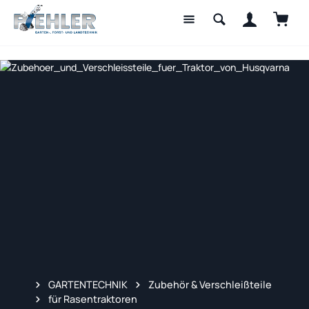
Waren
Zum Hauptinhalt springen
GARTENTECHNIK
Zubehör & Verschleißteile
für Rasentraktoren