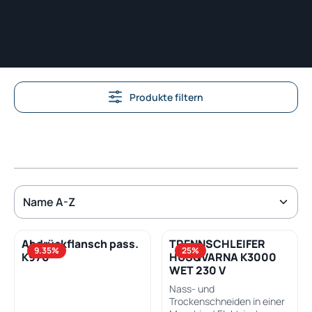
Produkte filtern
Abdrückflansch pass.
TRENNSCHLEIFER
9.35
%
25
%
K970
HUSQVARNA K3000
WET 230 V
Nass- und
Trockenschneiden in einer