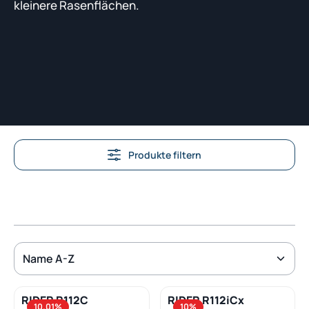
kleinere Rasenflächen.
Produkte filtern
RIDER R112C
RIDER R112iCx
10.01
%
10
%