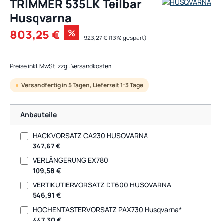
TRIMMER 535LK Teilbar
Husqvarna
Verkaufspreis:
803,25 €
%
Regulärer Preis:
923,27 €
(13% gespart)
Preise inkl. MwSt. zzgl. Versandkosten
Versandfertig in 5 Tagen, Lieferzeit 1-3 Tage
Anbauteile
HACKVORSATZ CA230 HUSQVARNA
347,67 €
VERLÄNGERUNG EX780
109,58 €
VERTIKUTIERVORSATZ DT600 HUSQVARNA
546,91 €
HOCHENTASTERVORSATZ PAX730 Husqvarna*
447,30 €