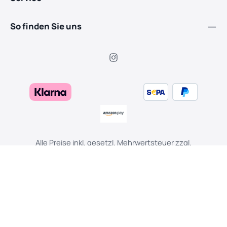
So finden Sie uns
Alle Preise inkl. gesetzl. Mehrwertsteuer zzgl.
Versandkosten
und ggf. Nachnahmegebühren, wenn nicht
anders angegeben.
Cookie Einstellungen
Widerruf
AGB
Datenschutz
Impressum
© 2026 Piehler Garten-, Forst-, Landtechnik & E-Bikes - with
by
Dupp GmbH