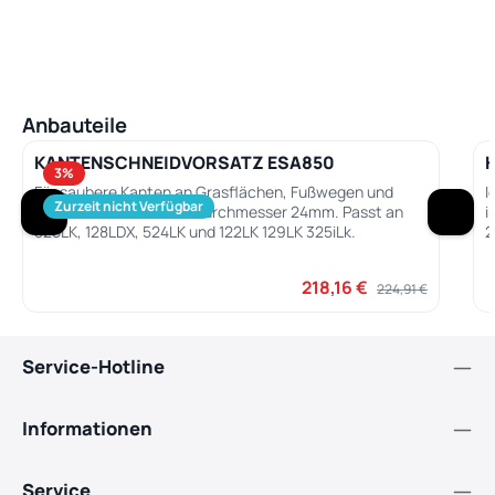
Produktgalerie überspringen
Anbauteile
KANTENSCHNEIDVORSATZ ESA850
3
%
Für saubere Kanten an Grasflächen, Fußwegen und
I
Zurzeit nicht Verfügbar
Blumenbeeten. Schaftdurchmesser 24mm. Passt an
i
525LK, 128LDX, 524LK und 122LK 129LK 325iLk.
2
1
c
218,16 €
Verkaufspreis:
Regulärer Preis:
224,91 €
Service-Hotline
Informationen
Service