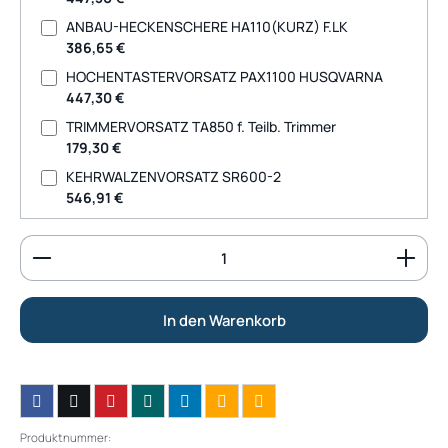
ANBAU-HECKENSCHERE HA110(KURZ) F.LK
386,65 €
HOCHENTASTERVORSATZ PAX1100 HUSQVARNA
447,30 €
TRIMMERVORSATZ TA850 f. Teilb. Trimmer
179,30 €
KEHRWALZENVORSATZ SR600-2
546,91 €
Produkt Anzahl: Gib den gewünschten Wert ein od
In den Warenkorb
Produktnummer: