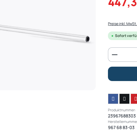
447,3
Preise inkl. MwSt
Sofort verfüg
Produkt 
Produktnummer:
23967688303
Herstellernumme
967 68 83-03