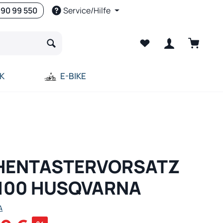
 90 99 550
Service/Hilfe
Warenko
K
E-BIKE
HENTASTERVORSATZ
100 HUSQVARNA