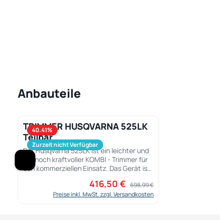
Anbauteile
Produktgalerie überspringen
TRIMMER HUSQVARNA 525LK
40.41
%
Teilbar
Zurzeit nicht Verfügbar
Der Husqvarna 525LK ist ein leichter und
dennoch kraftvoller KOMBI - Trimmer für
den kommerziellen Einsatz. Das Gerät ist
mit einem X-TORQ® Motor ausgestattet.
416,50 €
Verkaufspreis:
Regulärer Preis:
698,99 €
525LK wurde für viele verschiedene
Arbeitseinsätze entwickelt und ist somit
Preise inkl. MwSt. zzgl. Versandkosten
vielseitig einsetzbar. Das dafür passende
Zubehör finden Sie in unserem