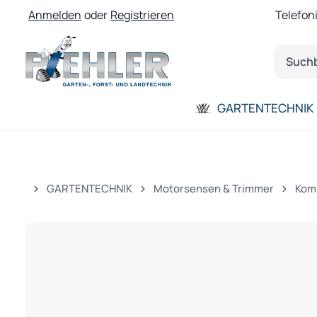
Anmelden
oder
Registrieren
Telefon
 Hauptinhalt springen
Zur Suche springen
Zur Hauptnavigation springen
GARTENTECHNIK
GARTENTECHNIK
Motorsensen & Trimmer
Kom
Bildergalerie überspringen