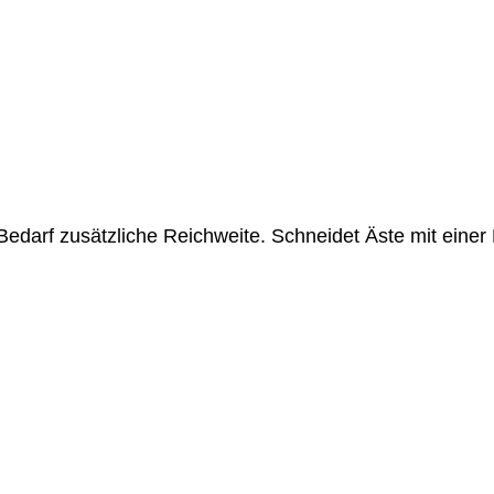
 Bedarf zus
ä
tzliche Reichweite. Schneidet
Ä
ste mit einer