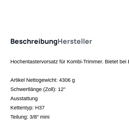
Beschreibung
Hersteller
Hochentastervorsatz f
ü
r Kombi-Trimmer. Bietet bei
Artikel Nettogewicht: 4306 g
Schwertl
ä
nge (Zoll): 12"
Ausstattung
Kettentyp: H37
Teilung: 3/8" mini