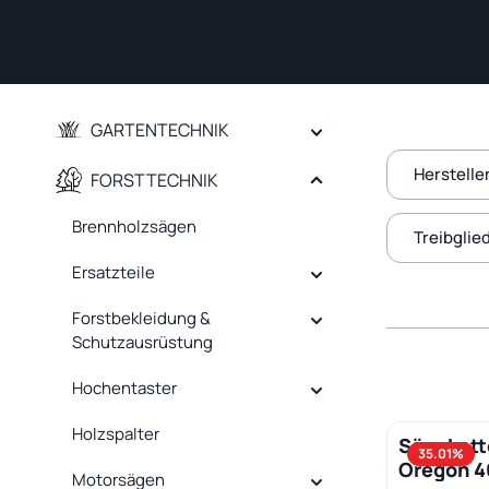
GARTENTECHNIK
Herstelle
FORSTTECHNIK
Brennholzsägen
Treibglie
Ersatzteile
Forstbekleidung &
Schutzausrüstung
Hochentaster
Holzspalter
Sägekett
Produk
35.01
%
Oregon 
Motorsägen