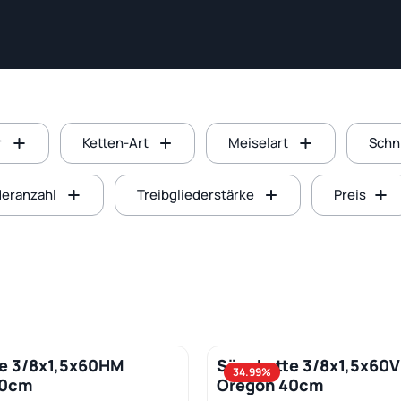
r
Ketten-Art
Meiselart
Schn
deranzahl
Treibgliederstärke
Preis
e 3/8x1,5x60HM
Sägekette 3/8x1,5x60
t Anzahl: Gib den gewünschten Wert ein
Produkt Anzahl: 
34.99
%
40cm
Oregon 40cm