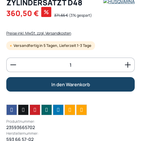
ZYLINDERSATZT D48
Verkaufspreis:
360,50 €
%
Regulärer Preis:
371,65 €
(3% gespart)
Preise inkl. MwSt. zzgl. Versandkosten
Versandfertig in 5 Tagen, Lieferzeit 1-3 Tage
Produkt Anzahl: Gib den gewünschten Wert ein od
In den Warenkorb
Produktnummer:
23593665702
Herstellernummer:
593 66 57-02