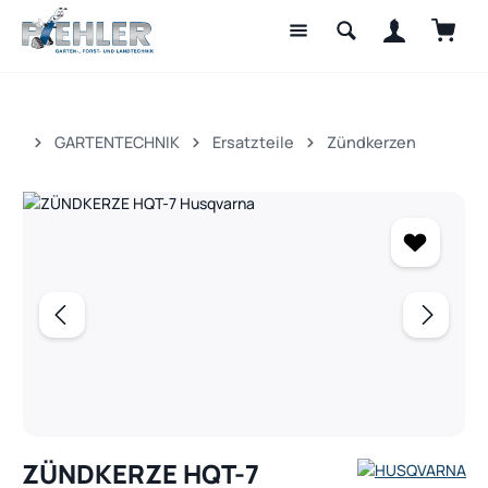
Waren
Zum Hauptinhalt springen
GARTENTECHNIK
Ersatzteile
Zündkerzen
Bildergalerie überspringen
ZÜNDKERZE HQT-7