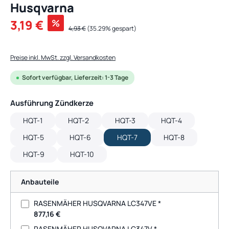
Husqvarna
Verkaufspreis:
3,19 €
%
Regulärer Preis:
4,93 €
(35.29% gespart)
Preise inkl. MwSt. zzgl. Versandkosten
Sofort verfügbar, Lieferzeit: 1-3 Tage
auswählen
Ausführung Zündkerze
HQT-1
HQT-2
HQT-3
HQT-4
HQT-5
HQT-6
HQT-7
HQT-8
HQT-9
HQT-10
Anbauteile
RASENMÄHER HUSQVARNA LC347VE *
877,16 €
RASENMÄHER HUSQVARNA LC347V *