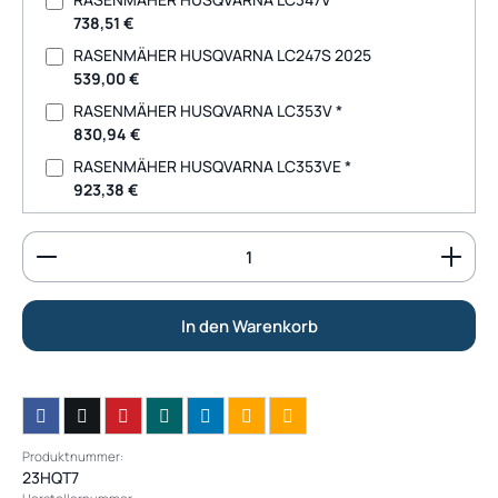
738,51 €
RASENMÄHER HUSQVARNA LC247S 2025
539,00 €
RASENMÄHER HUSQVARNA LC353V *
830,94 €
RASENMÄHER HUSQVARNA LC353VE *
923,38 €
Produkt Anzahl: Gib den gewünschten Wert ein od
In den Warenkorb
Produktnummer:
23HQT7