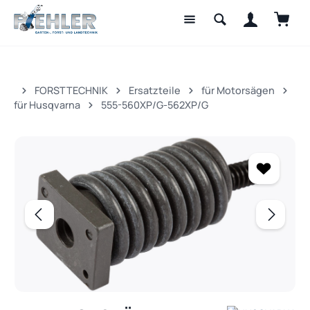
Waren
Zum Hauptinhalt springen
FORSTTECHNIK
Ersatzteile
für Motorsägen
für Husqvarna
555-560XP/G-562XP/G
Bildergalerie überspringen