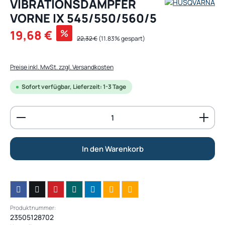
VIBRATIONSDÄMPFER
VORNE IX 545/550/560/5
Verkaufspreis:
19,68 €
%
Regulärer Preis:
22,32 €
(11.83% gespart)
Preise inkl. MwSt. zzgl. Versandkosten
Sofort verfügbar, Lieferzeit: 1-3 Tage
Produkt Anzahl: Gib den gewünschten Wert ein od
In den Warenkorb
Produktnummer:
23505128702