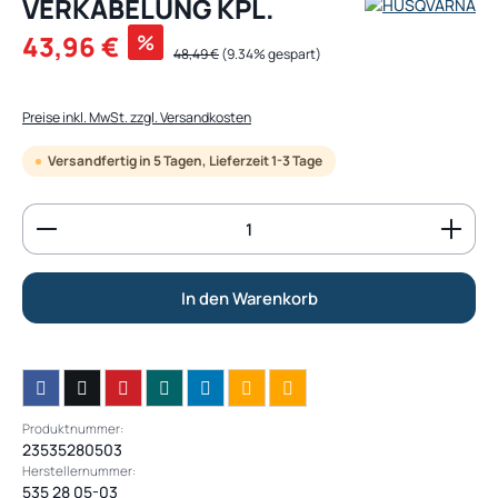
VERKABELUNG KPL.
Verkaufspreis:
43,96 €
%
Regulärer Preis:
48,49 €
(9.34% gespart)
Preise inkl. MwSt. zzgl. Versandkosten
Versandfertig in 5 Tagen, Lieferzeit 1-3 Tage
Produkt Anzahl: Gib den gewünschten Wert ein od
In den Warenkorb
Produktnummer:
23535280503
Herstellernummer:
535 28 05-03