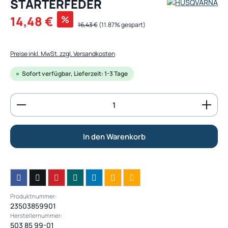
STARTERFEDER
Verkaufspreis:
14,48 €
%
Regulärer Preis:
16,43 €
(11.87% gespart)
Preise inkl. MwSt. zzgl. Versandkosten
Sofort verfügbar, Lieferzeit: 1-3 Tage
Produkt Anzahl: Gib den gewünschten Wert ein od
In den Warenkorb
Produktnummer:
23503859901
Herstellernummer:
503 85 99-01