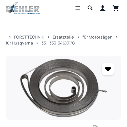
Waren
Zum Hauptinhalt springen
FORSTTECHNIK
Ersatzteile
für Motorsägen
für Husqvarna
351-353-346XP/G
Bildergalerie überspringen