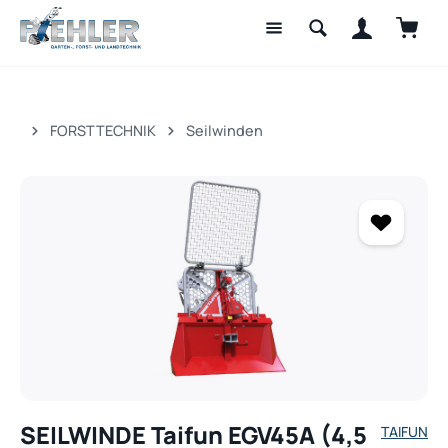
Waren
Zum Hauptinhalt springen
FORSTTECHNIK
Seilwinden
Bildergalerie überspringen
SEILWINDE Taifun EGV45A (4,5
TAIFUN