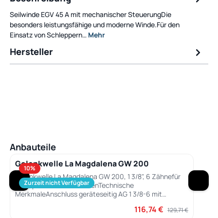
Seilwinde EGV 45 A mit mechanischer SteuerungDie
besonders leistungsfähige und moderne Winde.Für den
Einsatz von Schleppern…
Mehr
Hersteller
Produktgalerie überspringen
Anbauteile
Gelenkwelle La Magdalena GW 200
10
%
Gelenkwelle La Magdalena GW 200, 1 3/8", 6 Zähnefür
Zurzeit nicht Verfügbar
Holzspalter und SeilwindenTechnische
MerkmaleAnschluss geräteseitig AG 1 3/8-6 mit
SchiebestiftAnschluss traktorseitig AG 1 3/8-6 mit
116,74 €
Verkaufspreis:
Regulärer Preis:
129,71 €
SchiebestiftKreuzgarnitur23,8 x 61,2 mmLänge (L)