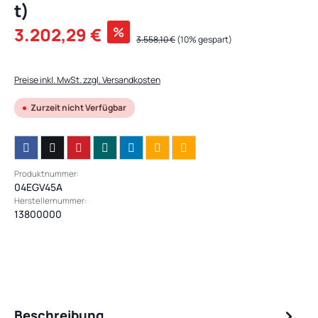
t)
Verkaufspreis:
3.202,29 €
%
Regulärer Preis:
3.558,10 €
(10% gespart)
Preise inkl. MwSt. zzgl. Versandkosten
Zurzeit nicht Verfügbar
Produktnummer:
04EGV45A
Herstellernummer:
13800000
Beschreibung