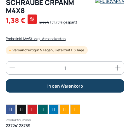
SCHRAUBE CRPANM
M4X8
Verkaufspreis:
1,38 €
%
Regulärer Preis:
2,86 €
(51.75% gespart)
Preise inkl. MwSt. zzgl. Versandkosten
Versandfertig in 5 Tagen, Lieferzeit 1-3 Tage
Produkt Anzahl: Gib den gewünschten Wert ein od
In den Warenkorb
Produktnummer:
23724128759