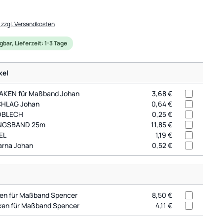
. zzgl. Versandkosten
bar, Lieferzeit: 1-3 Tage
kel
KEN für Maßband Johan
3,68 €
HLAG Johan
0,64 €
DBLECH
0,25 €
NGSBAND 25m
11,85 €
EL
1,19 €
arna Johan
0,52 €
en für Maßband Spencer
8,50 €
en für Maßband Spencer
4,11 €