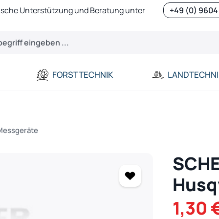
ische Unterstützung und Beratung unter
+49 (0) 9604
FORSTTECHNIK
LANDTECHNI
 Messgeräte
SCH
Husq
Verkaufspreis:
1,30 