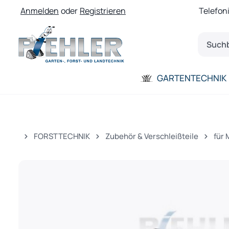
Anmelden
oder
Registrieren
Telefon
 Hauptinhalt springen
Zur Suche springen
Zur Hauptnavigation springen
GARTENTECHNIK
FORSTTECHNIK
Zubehör & Verschleißteile
für
Bildergalerie überspringen