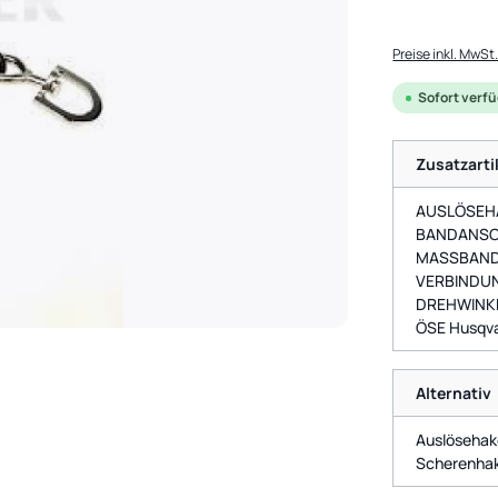
Preise inkl. MwSt
Sofort verfüg
Zusatzarti
AUSLÖSEHA
BANDANSC
MASSBAN
VERBINDU
DREHWINK
ÖSE Husqv
Alternativ
Auslösehak
Scherenhak