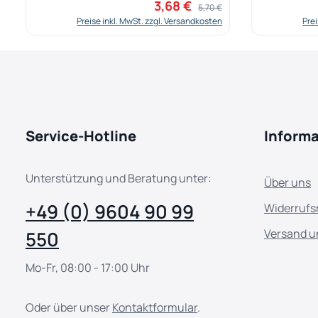
3,68 €
Verkaufspreis:
Regulärer Preis:
5,70 €
Preise inkl. MwSt. zzgl. Versandkosten
Prei
Service-Hotline
Inform
Unterstützung und Beratung unter:
Über uns
+49 (0) 9604 90 99
Widerrufs
Versand u
550
Mo-Fr, 08:00 - 17:00 Uhr
Oder über unser
Kontaktformular
.