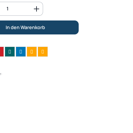
Anzahl: Gib den gewünschten Wert ein o
In den Warenkorb
r: