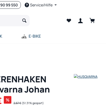
 90 99 550
Service/Hilfe
Warenko
K
E-BIKE
ERENHAKEN
varna Johan
€
%
Regulärer Preis:
2,67 €
(51.31% gespart)