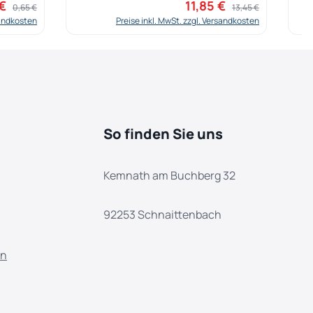
 €
11,85 €
spreis:
Regulärer Preis:
Verkaufspreis:
Regulärer Preis:
0,65 €
13,45 €
sandkosten
Preise inkl. MwSt. zzgl. Versandkosten
So finden Sie uns
Kemnath am Buchberg 32
92253 Schnaittenbach
en