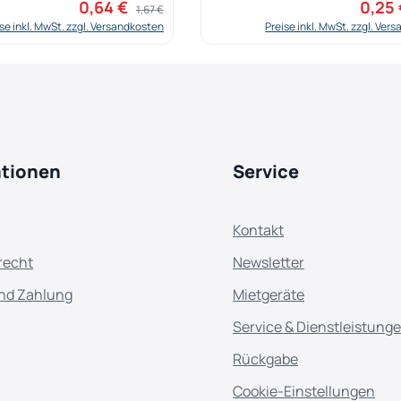
0,64 €
0,25
Verkaufspreis:
Regulärer Preis:
Verkauf
1,67 €
se inkl. MwSt. zzgl. Versandkosten
Preise inkl. MwSt. zzgl. Ver
ationen
Service
Kontakt
recht
Newsletter
nd Zahlung
Mietgeräte
Service & Dienstleistung
Rückgabe
Cookie-Einstellungen