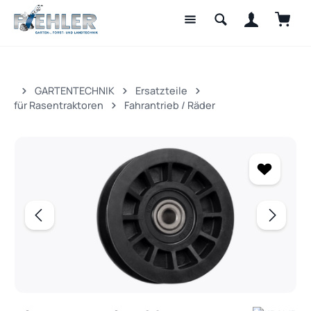
Waren
Zum Hauptinhalt springen
GARTENTECHNIK
Ersatzteile
für Rasentraktoren
Fahrantrieb / Räder
Bildergalerie überspringen