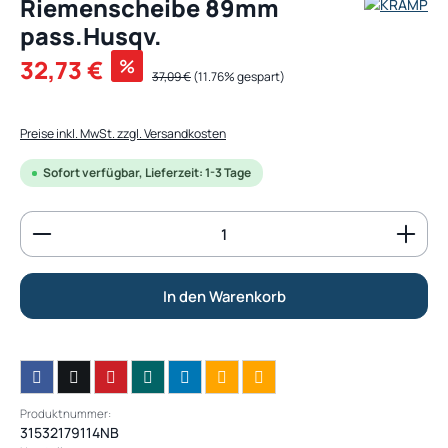
Riemenscheibe 89mm
pass.Husqv.
Verkaufspreis:
32,73 €
%
Regulärer Preis:
37,09 €
(11.76% gespart)
Preise inkl. MwSt. zzgl. Versandkosten
Sofort verfügbar, Lieferzeit: 1-3 Tage
Produkt Anzahl: Gib den gewünschten Wert ein od
In den Warenkorb
Produktnummer:
31532179114NB