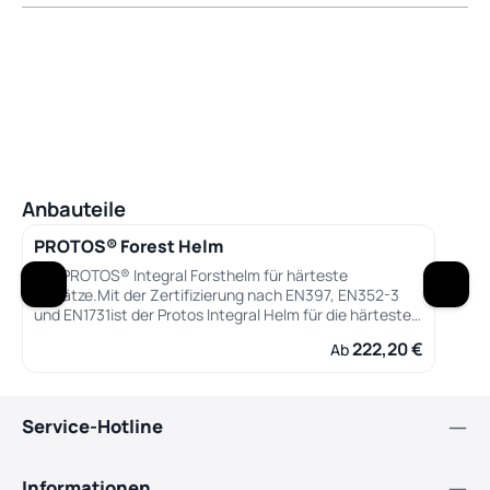
Produktgalerie überspringen
Anbauteile
PROTOS® Forest Helm
Der PROTOS® Integral Forsthelm für härteste
Einsätze.Mit der Zertifizierung nach EN397, EN352-3
und EN1731ist der Protos Integral Helm für die härtesten
Einsätze und extremsten Wetterverhältnissen, von
222,20 €
Regulärer Preis:
Ab
nass-kalt bis trocken-heißen Temperaturen, bestens
geeignet.PROTOS® - aus dem altgriechischen
übersetzt DER ERSTE – ist der erste integrale
Schutzhelm seiner Art. In über 12 Jahren Entwicklung
Service-Hotline
wurde das Ziel, den Gehör-, Gesichts-, Nackenschutz,
Kinnriemen und die Hinterlüftung zwischen Innen- &
Außenschale zu integrieren, verfolgt und erfolgreich
Informationen