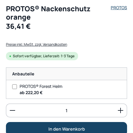
PROTOS® Nackenschutz
PROTOS
orange
Regulärer Preis:
36,41 €
Preise inkl. MwSt. zzgl. Versandkosten
Sofort verfügbar, Lieferzeit: 1-3 Tage
Anbauteile
PROTOS® Forest Helm
ab 222,20 €
Produkt Anzahl: Gib den gewünschten Wert ein od
In den Warenkorb