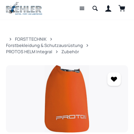
Waren
Zum Hauptinhalt springen
FORSTTECHNIK
Forstbekleidung & Schutzausrüstung
PROTOS HELM Integral
Zubehör
Bildergalerie überspringen