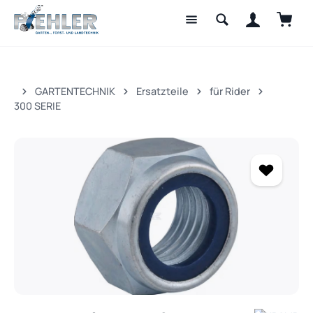
Waren
Zum Hauptinhalt springen
GARTENTECHNIK
Ersatzteile
für Rider
300 SERIE
Bildergalerie überspringen