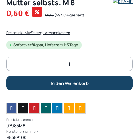
Mutter selbsts. M 8
Verkaufspreis:
0,60 €
%
Regulärer Preis:
1,19 €
(49.58% gespart)
Preise inkl. MwSt. zzgl. Versandkosten
Sofort verfügbar, Lieferzeit: 1-3 Tage
Produkt Anzahl: Gib den gewünschten Wert ein od
In den Warenkorb
Produktnummer:
97985M8
Herstellernummer:
9858P100