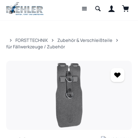
Waren
Zum Hauptinhalt springen
FORSTTECHNIK
Zubehör & Verschleißteile
für Fällwerkzeuge / Zubehör
Bildergalerie überspringen