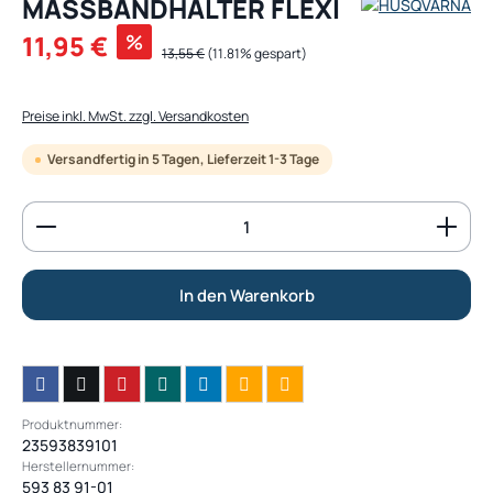
MASSBANDHALTER FLEXI
Verkaufspreis:
11,95 €
%
Regulärer Preis:
13,55 €
(11.81% gespart)
Preise inkl. MwSt. zzgl. Versandkosten
Versandfertig in 5 Tagen, Lieferzeit 1-3 Tage
Produkt Anzahl: Gib den gewünschten Wert ein od
In den Warenkorb
Produktnummer:
23593839101
Herstellernummer:
593 83 91-01