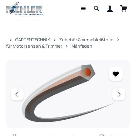
Waren
Zum Hauptinhalt springen
GARTENTECHNIK
Zubehör & Verschleißteile
für Motorsensen & Trimmer
Mähfaden
Bildergalerie überspringen