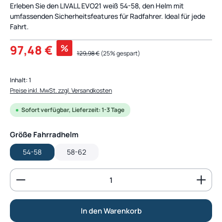
Erleben Sie den LIVALL EVO21 weiß 54-58, den Helm mit
umfassenden Sicherheitsfeatures für Radfahrer. Ideal für jede
Fahrt.
Verkaufspreis:
97,48 €
%
Regulärer Preis:
129,98 €
(25% gespart)
Inhalt:
1
Preise inkl. MwSt. zzgl. Versandkosten
Sofort verfügbar, Lieferzeit: 1-3 Tage
auswählen
Größe Fahrradhelm
54-58
58-62
Produkt Anzahl: Gib den gewünschten Wert ein od
In den Warenkorb