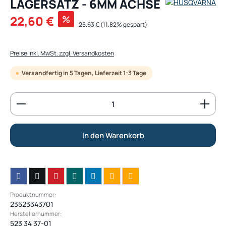
LAGERSATZ - 6MM ACHSE
Verkaufspreis:
22,60 €
%
Regulärer Preis:
25,63 €
(11.82% gespart)
Preise inkl. MwSt. zzgl. Versandkosten
Versandfertig in 5 Tagen, Lieferzeit 1-3 Tage
Produkt Anzahl: Gib den gewünschten Wert ein od
In den Warenkorb
Produktnummer:
23523343701
Herstellernummer:
523 34 37-01