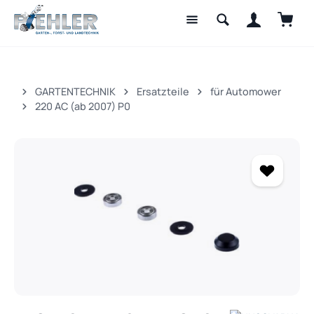
Waren
Zum Hauptinhalt springen
GARTENTECHNIK
Ersatzteile
für Automower
220 AC (ab 2007) P0
Bildergalerie überspringen