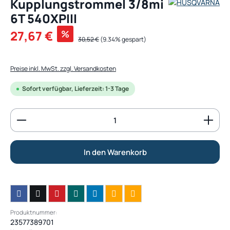
Kupplungstrommel 3/8mi
6T 540XPIII
Verkaufspreis:
27,67 €
%
Regulärer Preis:
30,52 €
(9.34% gespart)
Preise inkl. MwSt. zzgl. Versandkosten
Sofort verfügbar, Lieferzeit: 1-3 Tage
Produkt Anzahl: Gib den gewünschten Wert ein od
In den Warenkorb
Produktnummer:
23577389701