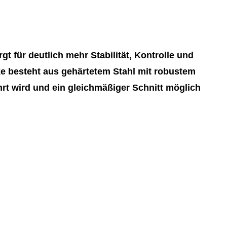
gt f
ü
r deutlich mehr Stabilit
ä
t, Kontrolle und
ke besteht aus geh
ä
rtetem Stahl mit robustem
hrt wird und ein gleichm
äß
iger Schnitt m
ö
glich