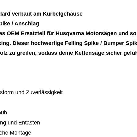
ndard verbaut am Kurbelgeh
ä
use
pike / Anschlag
es OEM Ersatzteil f
ü
r Husqvarna Motors
ä
gen und sor
king. Dieser hochwertige Felling Spike / Bumper Spi
Holz zu greifen, sodass deine Kettens
ä
ge sicher gef
ü
sform und Zuverl
ä
ssigkeit
hub
ing und Entasten
ache Montage