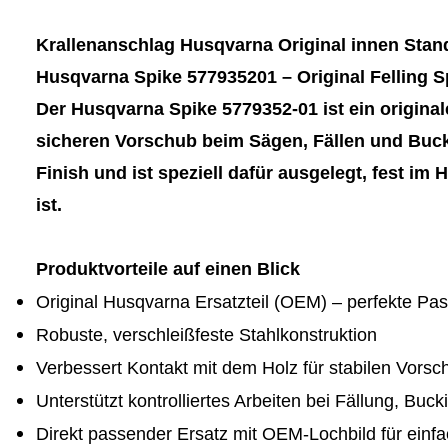
Krallenanschlag Husqvarna Original innen Sta
Husqvarna Spike 577935201
–
Original Felling S
Der Husqvarna Spike 5779352-01 ist ein original
sicheren Vorschub beim S
ä
gen, F
ä
llen und Buc
Finish und ist speziell daf
ü
r ausgelegt, fest im 
ist.
Produktvorteile auf einen Blick
Original Husqvarna Ersatzteil (OEM)
–
perfekte Pas
Robuste, verschlei
ß
feste Stahlkonstruktion
Verbessert Kontakt mit dem Holz f
ü
r stabilen Vorsc
Unterst
ü
tzt kontrolliertes Arbeiten bei F
ä
llung, Buck
Direkt passender Ersatz mit OEM
-
Lochbild f
ü
r einf