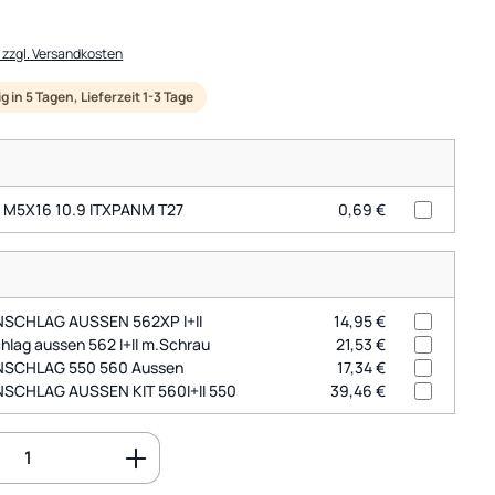
. zzgl. Versandkosten
 in 5 Tagen, Lieferzeit 1-3 Tage
e
M5X16 10.9 ITXPANM T27
0,69 €
SCHLAG AUSSEN 562XP I+II
14,95 €
hlag aussen 562 I+II m.Schrau
21,53 €
SCHLAG 550 560 Aussen
17,34 €
SCHLAG AUSSEN KIT 560I+II 550
39,46 €
Anzahl: Gib den gewünschten Wert ein o