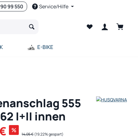
 90 99 550
Service/Hilfe
Warenko
K
E-BIKE
enanschlag 555
62 I+II innen
 €
%
Regulärer Preis:
14,05 €
(19.22% gespart)