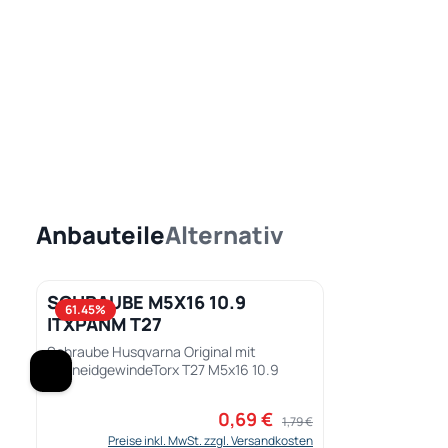
Anbauteile
Alternativ
Produktgalerie überspringen
SCHRAUBE M5X16 10.9
Produkt Anzahl: Gib den gewünscht
61.45
%
ITXPANM T27
Schraube Husqvarna Original mit
SchneidgewindeTorx T27 M5x16 10.9
0,69 €
Verkaufspreis:
Regulärer Preis:
1,79 €
Preise inkl. MwSt. zzgl. Versandkosten