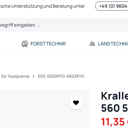
ische Unterstützung und Beratung unter
+49 (0) 9604
FORSTTECHNIK
LANDTECHNI
für Husqvarna
555-560XP/G-562XP/G
Krall
560 5
Verkaufspreis:
11,35