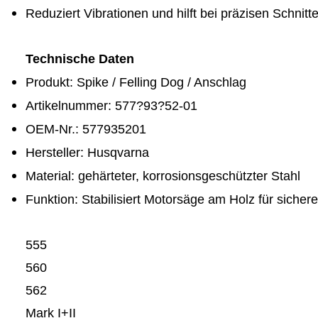
Reduziert Vibrationen und hilft bei pr
ä
zisen Schnitt
Technische Daten
Produkt: Spike / Felling Dog / Anschlag
Artikelnummer: 577
?
93
?
52-01
OEM
-
Nr.: 577935201
Hersteller: Husqvarna
Material: geh
ä
rteter, korrosionsgesch
ü
tzter Stahl
Funktion: Stabilisiert Motors
ä
ge am Holz f
ü
r sicher
555
560
562
Mark I+II