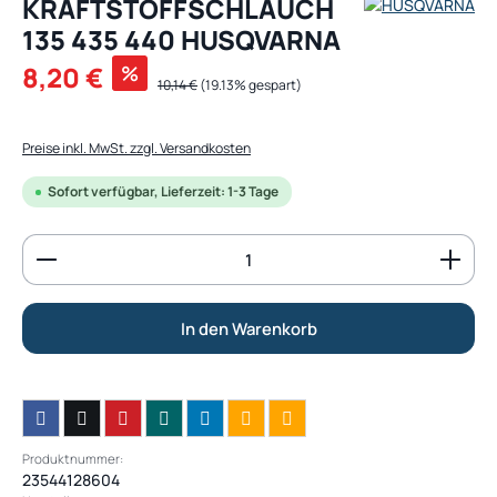
KRAFTSTOFFSCHLAUCH
135 435 440 HUSQVARNA
Verkaufspreis:
8,20 €
%
Regulärer Preis:
10,14 €
(19.13% gespart)
Preise inkl. MwSt. zzgl. Versandkosten
Sofort verfügbar, Lieferzeit: 1-3 Tage
Produkt Anzahl: Gib den gewünschten Wert ein od
In den Warenkorb
Produktnummer:
23544128604