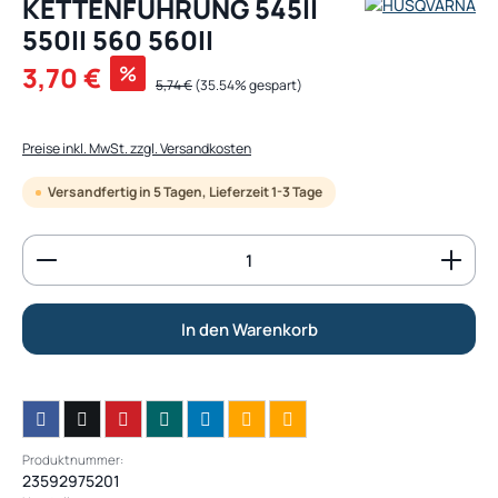
KETTENFÜHRUNG 545II
550II 560 560II
Verkaufspreis:
3,70 €
%
Regulärer Preis:
5,74 €
(35.54% gespart)
Preise inkl. MwSt. zzgl. Versandkosten
Versandfertig in 5 Tagen, Lieferzeit 1-3 Tage
Produkt Anzahl: Gib den gewünschten Wert ein od
In den Warenkorb
Produktnummer:
23592975201