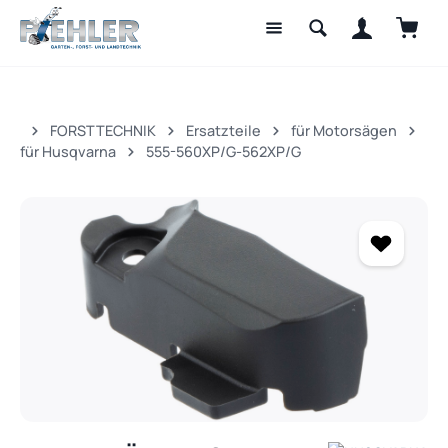
Waren
Zum Hauptinhalt springen
FORSTTECHNIK
Ersatzteile
für Motorsägen
für Husqvarna
555-560XP/G-562XP/G
Bildergalerie überspringen