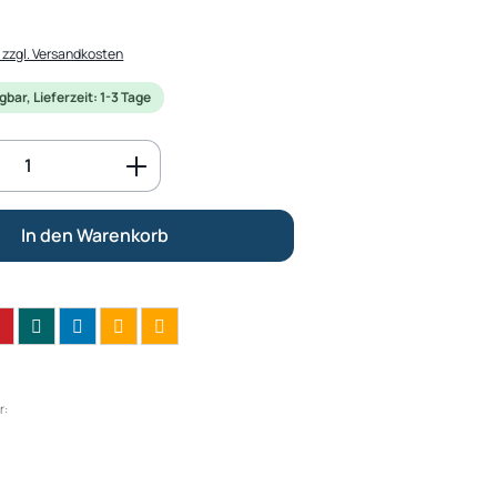
. zzgl. Versandkosten
bar, Lieferzeit: 1-3 Tage
Anzahl: Gib den gewünschten Wert ein o
In den Warenkorb
r: