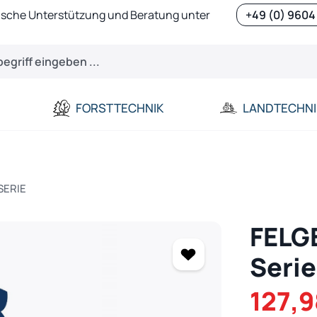
ische Unterstützung und Beratung unter
+49 (0) 9604
FORSTTECHNIK
LANDTECHNI
SERIE
FELG
Serie
Verkaufspreis:
127,9