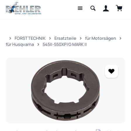
Waren
Zum Hauptinhalt springen
FORSTTECHNIK
Ersatzteile
für Motorsägen
für Husqvarna
545II-550XP/G MARK II
Bildergalerie überspringen