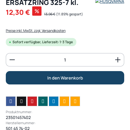
ERSATZRING 325-7 kl.
Verkaufspreis:
12,30 €
%
Regulärer Preis:
13,96 €
(11.89% gespart)
Preise inkl. MwSt. zzgl. Versandkosten
Sofort verfügbar, Lieferzeit: 1-3 Tage
Produkt Anzahl: Gib den gewünschten Wert ein od
In den Warenkorb
Produktnummer:
23501457402
Herstellernummer:
501 45 74-02