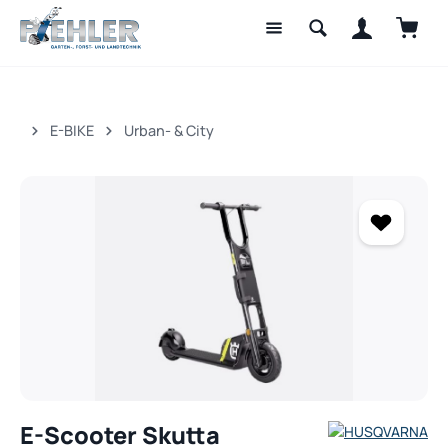
Waren
Zum Hauptinhalt springen
E-BIKE
Urban- & City
Bildergalerie überspringen
E-Scooter Skutta