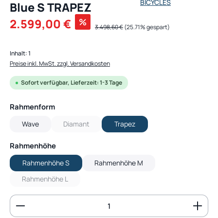
Blue S TRAPEZ
Verkaufspreis:
2.599,00 €
%
Regulärer Preis:
3.498,60 €
(25.71% gespart)
Inhalt:
1
Preise inkl. MwSt. zzgl. Versandkosten
Sofort verfügbar, Lieferzeit: 1-3 Tage
auswählen
Rahmenform
Wave
Diamant
Trapez
(Diese Option ist zurzeit nicht verfügbar.)
auswählen
Rahmenhöhe
Rahmenhöhe S
Rahmenhöhe M
Rahmenhöhe L
(Diese Option ist zurzeit nicht verfügbar.)
Produkt Anzahl: Gib den gewünschten Wert ein od