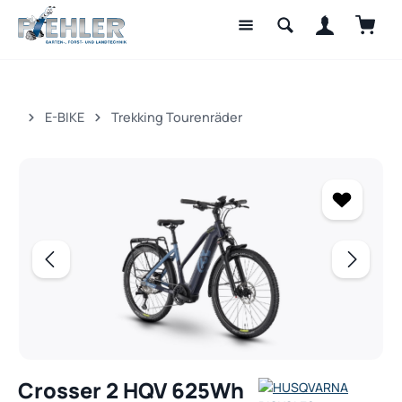
Waren
Zum Hauptinhalt springen
E-BIKE
Trekking Tourenräder
Bildergalerie überspringen
Crosser 2 HQV 625Wh