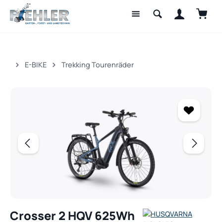
Waren
Zum Hauptinhalt springen
E-BIKE
Trekking Tourenräder
Bildergalerie überspringen
Crosser 2 HQV 625Wh