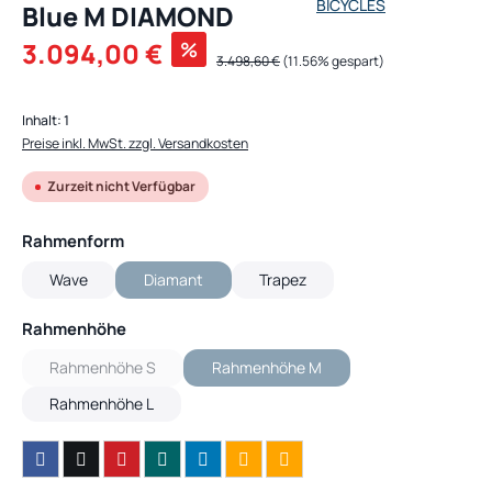
Blue M DIAMOND
Verkaufspreis:
3.094,00 €
%
Regulärer Preis:
3.498,60 €
(11.56% gespart)
Inhalt:
1
Preise inkl. MwSt. zzgl. Versandkosten
Zurzeit nicht Verfügbar
auswählen
Rahmenform
Wave
Diamant
Trapez
(Diese Option ist zurzeit nicht verfügbar.)
auswählen
Rahmenhöhe
Rahmenhöhe S
Rahmenhöhe M
(Diese Option ist zurzeit nicht verfügbar.)
(Diese Option ist zurzeit nicht verfügb
Rahmenhöhe L