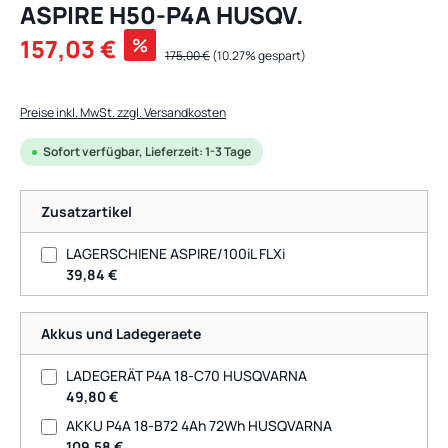
ASPIRE H50-P4A HUSQV.
Verkaufspreis:
157,03 €
%
Regulärer Preis:
175,00 €
(10.27% gespart)
Preise inkl. MwSt. zzgl. Versandkosten
Sofort verfügbar, Lieferzeit: 1-3 Tage
Zusatzartikel
LAGERSCHIENE ASPIRE/100iL FLXi
39,84 €
Akkus und Ladegeraete
LADEGERÄT P4A 18-C70 HUSQVARNA
49,80 €
AKKU P4A 18-B72 4Ah 72Wh HUSQVARNA
109,58 €