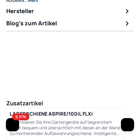
Aufbewa…
Mehr
Hersteller
Blog's zum Artikel
Produktgalerie überspringen
Zusatzartikel
LAGERSCHIENE ASPIRE/100iL FLXi
9.37
%
Organisieren Sie Ihre Gartengeräte auf begrenztem
Raum bequem und übersichtlich mit dieser an der Wand
zu montierenden Aufbewahrungsschiene. Intelligente,
praktische Aufbewahrung für die Aspire und 100er iL-