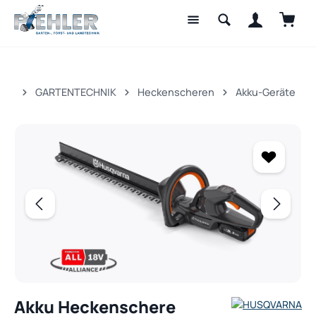
Waren
Zum Hauptinhalt springen
GARTENTECHNIK
Heckenscheren
Akku-Geräte
Bildergalerie überspringen
Akku Heckenschere