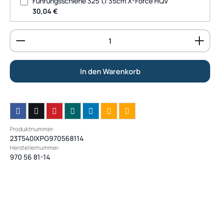
Führungsschiene 325 1,1 35cm X-Force HQV
30,04 €
Produkt Anzahl: Gib den gewünschten Wert ein od
In den Warenkorb
Produktnummer:
23T540IXPG970568114
Herstellernummer:
970 56 81-14