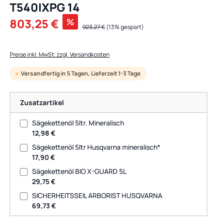
T540IXPG 14
Verkaufspreis:
803,25 €
%
Regulärer Preis:
923,27 €
(13% gespart)
Preise inkl. MwSt. zzgl. Versandkosten
Versandfertig in 5 Tagen, Lieferzeit 1-3 Tage
Zusatzartikel
Sägekettenöl 5ltr. Mineralisch
12,98 €
Sägekettenöl 5ltr Husqvarna mineralisch*
17,90 €
Sägekettenöl BIO X-GUARD 5L
29,75 €
SICHERHEITSSEIL ARBORIST HUSQVARNA
69,73 €