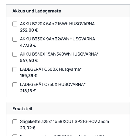
Akkus und Ladegeraete
AKKU B220X 6Ah 216Wh HUSQVARNA
232,00 €
AKKU B330X 9Ah 324Wh HUSQVARNA
477,18 €
AKKU B540X 15Ah 540Wh HUSQVARNA*
547,40 €
LADEGERÄT C500X Husqvarna*
159,39 €
LADEGERÄT C750X HUSQVARNA*
218,16 €
Ersatzteil
Sägekette 325x1,1x59XCUT SP21G HQV 35cm
20,02 €